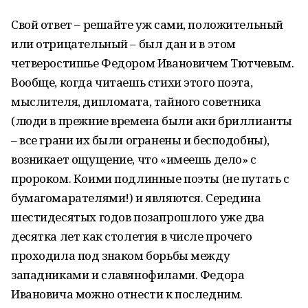
Свой ответ – решайте уж сами, положительный
или отрицательный – был дан и в этом
четверостишье Федором Ивановичем Тютчевым.
Вообще, когда читаешь стихи этого поэта,
мыслителя, дипломата, тайного советника
(люди в прежние времена были аки бриллианты
– все грани их были огранены и бесподобны),
возникает ощущение, что «имеешь дело» с
пророком. Коими подлинные поэты (не путать с
бумагомарателями!) и являются. Середина
шестидесятых годов позапрошлого уже два
десятка лет как столетия в числе прочего
проходила под знаком борьбы между
западниками и славянофилами. Федора
Ивановича можно отнести к последним.