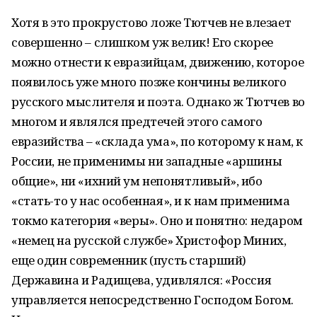
Хотя в это прокрустово ложе Тютчев не влезает
совершенно – слишком уж велик! Его скорее
можно отнести к евразийцам, движению, которое
появилось уже много позже кончины великого
русского мыслителя и поэта. Однако ж Тютчев во
многом и являлся предтечей этого самого
евразийства – «склада ума», по которому к нам, к
России, не применимы ни западные «аршины
общие», ни «ихний ум непонятливый», ибо
«стать-то у нас особенная», и к нам применима
токмо категория «веры». Оно и понятно: недаром
«немец на русской службе» Христофор Миних,
еще один современник (пусть старший)
Державина и Радищева, удивлялся: «Россия
управляется непосредственно Господом Богом.