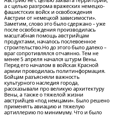
Австрию не с целью захвата территории,
а с целью разгрома вражеских немецко-
фашистских войск и освобождения
Австрии от немецкой зависимости».
Заметим, слово это было сдержано – уже
после освобождения производилась
масштабная помощь австрийцам
продуктами, началось послевоенное
строительство.Но до этого было далеко –
враг сопротивлялся отчаянно. Тем не
менее 5 апреля начался штурм Вены.
Перед его началом в войсках Красной
армии проводилась политинформация.
Бойцам разъясняли важность
культурного наследия города,
рассказывали про великую архитектуру
Вены, а также о тяжелой жизни
австрийцев «под немцами». Было решено
применять авиацию и тяжелую
артиллерию по минимуму. Что и было