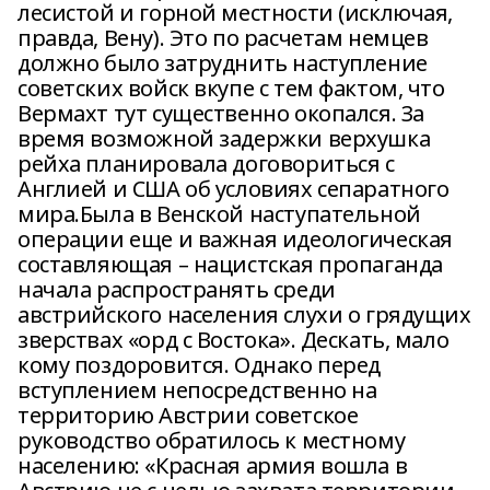
лесистой и горной местности (исключая,
правда, Вену). Это по расчетам немцев
должно было затруднить наступление
советских войск вкупе с тем фактом, что
Вермахт тут существенно окопался. За
время возможной задержки верхушка
рейха планировала договориться с
Англией и США об условиях сепаратного
мира.Была в Венской наступательной
операции еще и важная идеологическая
составляющая – нацистская пропаганда
начала распространять среди
австрийского населения слухи о грядущих
зверствах «орд с Востока». Дескать, мало
кому поздоровится. Однако перед
вступлением непосредственно на
территорию Австрии советское
руководство обратилось к местному
населению: «Красная армия вошла в