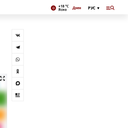
+18 °С
Дзен
Ясно