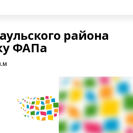
наульского района
ку ФАПа
в.м