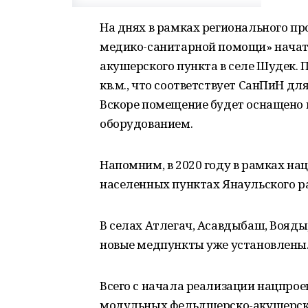
На днях в рамках регионального пр
медико-санитарной помощи» начат
акушерского пункта в селе Шудек. 
кв.м., что соответствует СанПиН дл
Вскоре помещение будет оснащено
оборудованием.
Напомним, в 2020 году в рамках на
населенных пунктах Янаульского 
В селах Атлегач, Асавдыбаш, Вояды
новые медпункты уже установлены
Всего с начала реализации нацпрое
модульных фельдшерско-акушерских