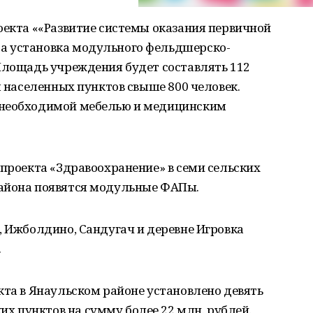
оекта ««Развитие системы оказания первичной
а установка модульного фельдшерско-
Площадь учреждения будет составлять 112
я населенных пунктов свыше 800 человек.
 необходимой мебелью и медицинским
цпроекта «Здравоохранение» в семи сельских
района появятся модульные ФАПы.
, Ижболдино, Сандугач и деревне Игровка
.
кта в Янаульском районе установлено девять
 пунктов на сумму более 22 млн. рублей.