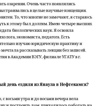
ать озарения. Очень часто появлялись
выстраивались в целые научные концепции.
нятен. То, что многие не замечают, я стараюсь
путь к этому был долгим. Имею четыре высших
идата биологических наук. Я освоила
холога, экономиста, педагога. Есть
ятельно изучаю юридическую практику и
мечтала рассказывать лекции без записей.
тия в Академии ВЭГУ, филиале УГАТУ в г.
дый день ездили из Янаула в Нефтекамск?
о, с восьми утра и до восьми вечера вела
ыну и построить дом, приходилось работать на