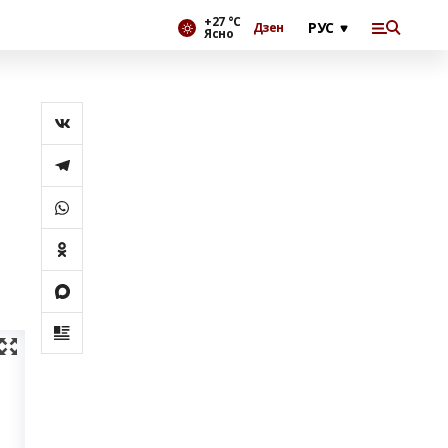
+27 °С
Дзен
Ясно