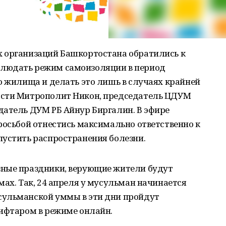
 организаций Башкортостана обратились к
людать режим самоизоляции в период
о жилища и делать это лишь в случаях крайней
ости Митрополит Никон, председатель ЦДУМ
датель ДУМ РБ Айнур Биргалин. В эфире
росьбой отнестись максимально ответственно к
пустить распространения болезни.
зные праздники, верующие жители будут
мах. Так, 24 апреля у мусульман начинается
сульманской уммы в эти дни пройдут
 ифтаром в режиме онлайн.