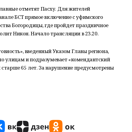
ославные отметят Пасху. Для жителей
анале БСТ прямое включение с уфимского
ства Богородицы, где пройдет праздничное
олит Никон. Начало трансляции в 23.20.
вность», введенный Указом Главы региона,
по улицам и подразумевает «комендантский
й старше 65 лет. За нарушение предусмотрены