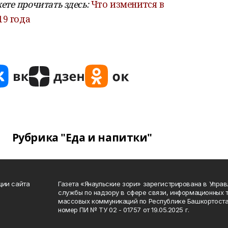
те прочитать здесь:
Что изменится в
19 года
Рубрика "Еда и напитки"
ции сайта
Газета «Янаульские зори» зарегистрирована в Упра
службы по надзору в сфере связи, информационных 
массовых коммуникаций по Республике Башкортоста
номер ПИ № ТУ 02 - 01757 от 19.05.2025 г.