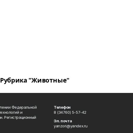
Рубрика "Животные"
влении Федеральной
Телефон
технологий и
8 (34760) 5-57-42
н. Регистрационный
Эл. почта
yanzori@yandex.ru