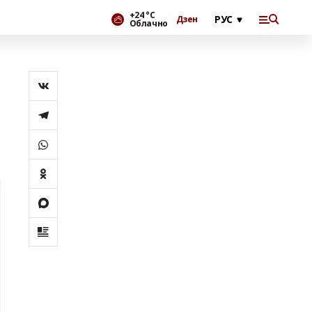
+24 °С
Дзен
Облачно