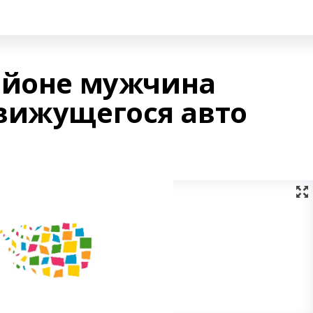
айоне мужчина
вижущегося авто