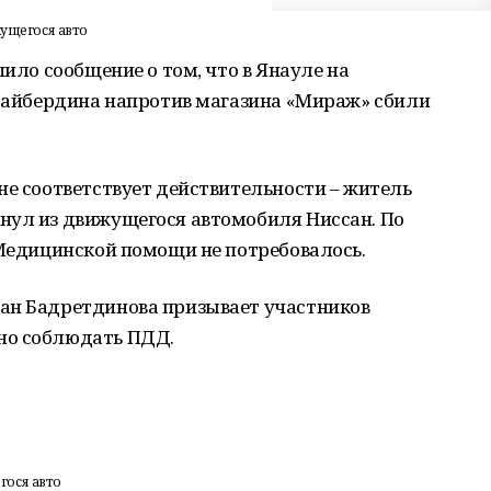
ущегося авто
пило сообщение о том, что в Янауле на
удайбердина напротив магазина «Мираж» сбили
не соответствует действительности – житель
нул из движущегося автомобиля Ниссан. По
 Медицинской помощи не потребовалось.
ан Бадретдинова призывает участников
но соблюдать ПДД.
гося авто