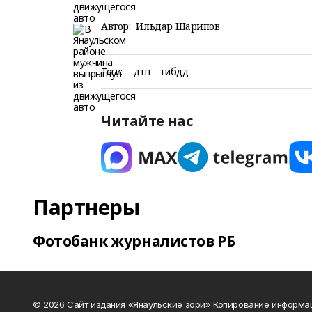
Автор:
Ильдар Шарипов
Теги:
дтп
гибдд
Читайте нас
Партнеры
Фотобанк журналистов РБ
© 2026 Сайт издания «Янаульские зори» Копирование информа