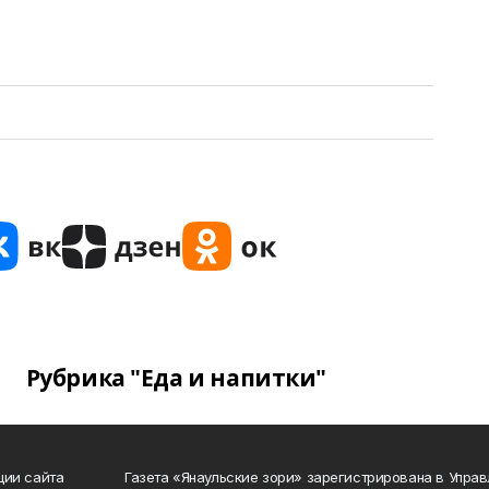
Рубрика "Еда и напитки"
ции сайта
Газета «Янаульские зори» зарегистрирована в Упра