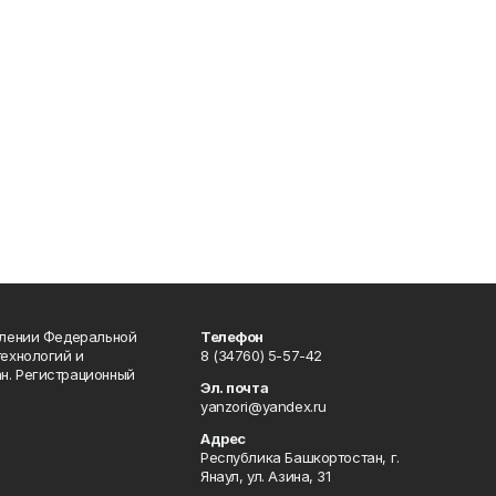
влении Федеральной
Телефон
технологий и
8 (34760) 5-57-42
н. Регистрационный
Эл. почта
yanzori@yandex.ru
Адрес
Республика Башкортостан, г.
Янаул, ул. Азина, 31