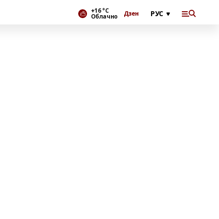
+16 °С
Дзен
Облачно