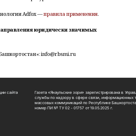
хнологии Adfox —
правила применения
.
 направления юридически значимых
Башкортостан»: info@rbsmi.ru
ции сайта
Газета «Янаульские зори» зарегистрирована в Упра
службы по надзору в сфере связи, информационных 
массовых коммуникаций по Республике Башкортоста
номер ПИ № ТУ 02 - 01757 от 19.05.2025 г.