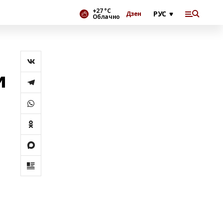
+27 °С
Дзен
Облачно
и