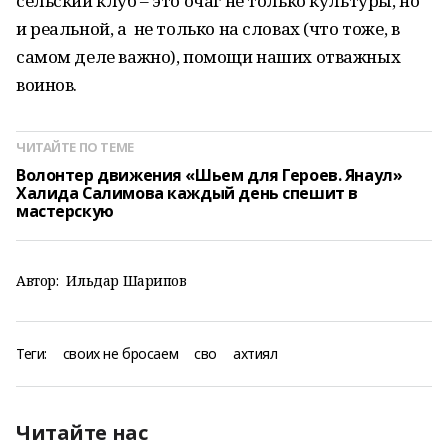
сельский клуб – это очаг не только культуры, но
и реальной, а не только на словах (что тоже, в
самом деле важно), помощи наших отважных
воинов.
ЧИТАЙТЕ ПО ТЕМЕ
Волонтер движения «Шьем для Героев. Янаул»
Халида Салимова каждый день спешит в
мастерскую
Автор:
Ильдар Шарипов
Теги:
своих не бросаем
сво
ахтиял
Читайте нас