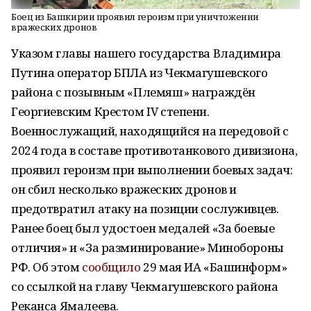
Боец из Башкирии проявил героизм при уничтожении
вражеских дронов
Указом главы нашего государства Владимира
Путина оператор БПЛА из Чекмагушевского
района с позывным «Племяш» награждён
Георгиевским Крестом IV степени.
Военнослужащий, находящийся на передовой с
2024 года в составе противотанкового дивизиона,
проявил героизм при выполнении боевых задач:
он сбил несколько вражеских дронов и
предотвратил атаку на позиции сослуживцев.
Ранее боец был удостоен медалей «За боевые
отличия» и «За разминирование» Минобороны
РФ. Об этом
сообщило
29 мая ИА «Башинформ»
со ссылкой на главу Чекмагушевского района
Реканса Ямалеева.