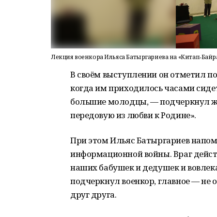
Лекция военкора Ильяса Батыргариева на «Китап‑Бай
В своём выступлении он отметил по
когда им приходилось часами сиде
большие молодцы, — подчеркнул ж
передовую из любви к Родине».
При этом Ильяс Батыргариев напом
информационной войны. Враг дейст
наших бабушек и дедушек и вовлекая
подчеркнул военкор, главное — не
друг друга.