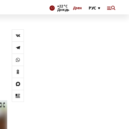
+22 °С
Дзен
Дождь