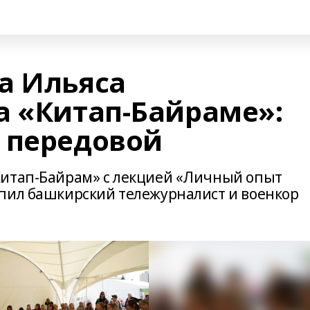
а Ильяса
а «Китап‑Байраме»:
 передовой
Китап-Байрам» с лекцией «Личный опыт
пил башкирский тележурналист и военкор