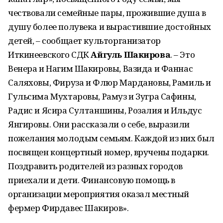
чествовали семейные пары, прожившие душа в
душу более полувека и вырастившие достойных
детей, – сообщает культорганизатор
Иткинеевского СДК
Айгуль Шакирова
. – Это
Венера и Нагим Шакировы, Вазида и Фаннас
Саляховы, Фируза и Флюр Мардановы, Рамиль и
Гульсима Мухтаровы, Рамуз и Зугра Сафины,
Радис и Ясира Султаншины, Розалия и Ильдус
Янгировы. Они рассказали о себе, выразили
пожелания молодым семьям. Каждой из них был
посвящен концертный номер, вручены подарки.
Поздравить родителей из разных городов
приехали и дети. Финансовую помощь в
организации мероприятия оказал местный
фермер Фирдавес Шакиров».