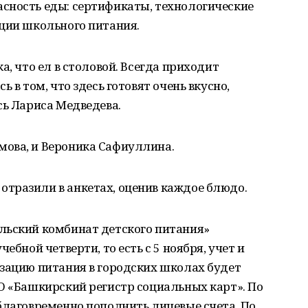
сность еды: сертификаты, технологические
ации школьного питания.
а, что ел в столовой. Всегда приходит
 в том, что здесь готовят очень вкусно,
сь Лариса Медведева.
ова, и Вероника Сафиуллина.
тразили в анкетах, оценив каждое блюдо.
льский комбинат детского питания»
ебной четверти, то есть с 5 ноября, учет и
изацию питания в городских школах будет
О «Башкирский регистр социальных карт». По
благовременно пополнить лицевые счета. По