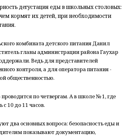
рность дегустация еды в школьных столовых:
 чем кормят их детей, при необходимости
тания.
ьского комбината детского питания Данил
ститель главы администрации района Гаухар
поддержали. Ведь для представителей
нного контроля, а для оператора питания -
кой общественностью.
проводится по четвергам. А в школе № 1, где
с 10 до 11 часов.
уют два основных вопроса: безопасность еды и
Родителям показывают документацию,