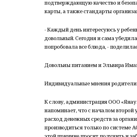
подтверждающую качество и безопа
карты, а также стандарты организ
- Каждый день интересуюсь у ребенк
довольный. Сегодня и сама убедилась
попробовала все блюда, - поделила
Довольны питанием и Эльвира Имам
Индивидуальные мнения родители о
К слову, администрация ООО «Янау
напоминает, что с началом второй уч
расход денежных средств за орган
производиться только по системе А
этой причине просит получить и за