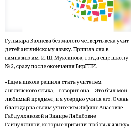
Гульнара Валиева без малого четверть века учит
детей английскому языку. Пришла она в
гимназию им. И. Ш, Муксинова, тогда еще школу
№ 2, сразу после окончания БирГПИ.
«Еще в школе решила стать учителем
английского языка, – говорит она. – Это был мой
любимый предмет, и я усердно учила его. Очень
благодарна своим учителям Зифине Анасовне
Габдулхаковой и Зинире Лябибовне
Гайнуллиной, которые привили любовь к языку».