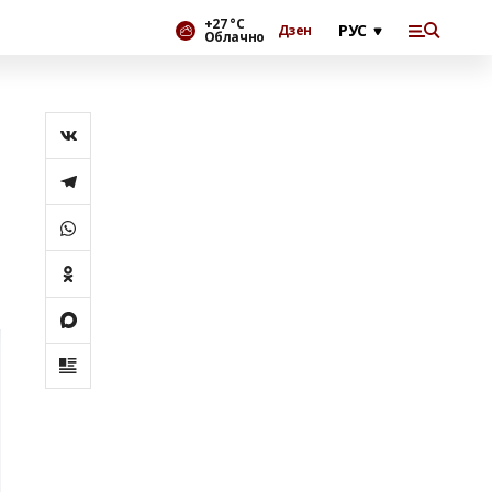
+27 °С
Дзен
Облачно