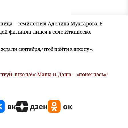
ница – семилетняя Аделина Мухтарова. В
цей филиала лицея в селе Иткинеево.
ждали сентября, чтоб пойти в школу».
ствуй, школа!»: Маша и Даша – «понеслась»!