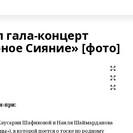
 гала-концерт
ное Сияние» [фото]
н-при:
ю Каусарии Шафиковой и Наиля Шаймарданова
цы»), в которой поется о тоске по родному