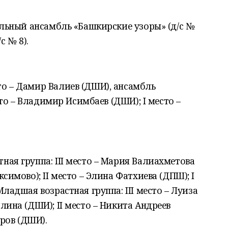
альный ансамбль «Башкирские узоры» (д/с №
с № 8).
сто – Дамир Валиев (ДШИ), ансамбль
сто – Владимир Исимбаев (ДШИ); I место –
ная группа: III место – Мария Валиахметова
симово); II место – Элина Фатхиева (ДПШ); I
ладшая возрастная группа: III место – Луиза
лина (ДШИ); II место – Никита Андреев
иров (ДШИ).