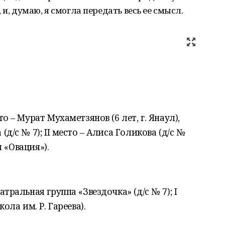
 и, думаю, я смогла передать весь ее смысл.
то – Мурат Мухаметзянов (6 лет, г. Янаул),
д/с № 7); II место – Алиса Голикова (д/с №
я «Овация»).
еатральная группа «Звездочка» (д/с № 7); I
ола им. Р. Гареева).