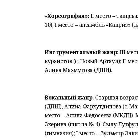
«Хореография»:
II место – танцев
10); I место – ансамбль «Каприз» (д/
Инструментальный жанр:
III ме
кураистов (с. Новый Артаул); II ме
Алина Махмутова (ДШИ).
Вокальный жанр.
Старшая возраст
(ДПШ), Алина Фархутдинова (с. Мак
место – Алина Федосеева (МКДЦ). М
Зкерина (школа № 4), Сылу Лутфул
(гимназия); I место – Зульмир Зак