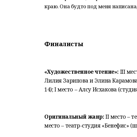
краю. Она будто под меня написана,
Финалисты
«Художественное чтение»:
III мес
Лилия Зарипова и Элина Карамова (
14); I место – Алсу Исхакова (студи
Оригинальный жанр:
II место – т
место – театр-студия «Бенефис» (шк