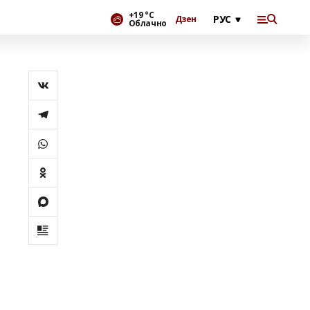
+19 °С
Дзен
Облачно