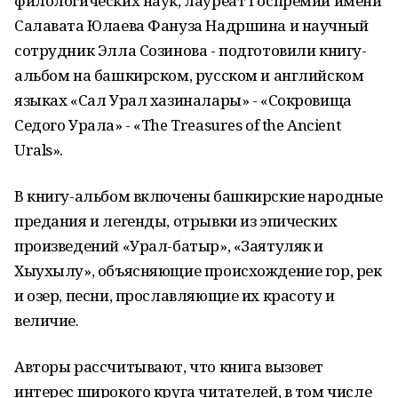
филологических наук, лауреат Госпремии имени
Салавата Юлаева Фануза Надршина и научный
сотрудник Элла Созинова - подготовили книгу-
альбом на башкирском, русском и английском
языках «Сал Урал хазиналары» - «Сокровища
Седого Урала» - «The Treasures of the Ancient
Urals».
В книгу-альбом включены башкирские народные
предания и легенды, отрывки из эпических
произведений «Урал-батыр», «Заятуляк и
Хыухылу», объясняющие происхождение гор, рек
и озер, песни, прославляющие их красоту и
величие.
Авторы рассчитывают, что книга вызовет
интерес широкого круга читателей, в том числе