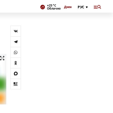
+25 °С
Дзен
Облачно