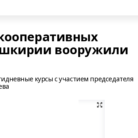
кооперативных
ашкирии вооружили
идневные курсы с участием председателя
ева