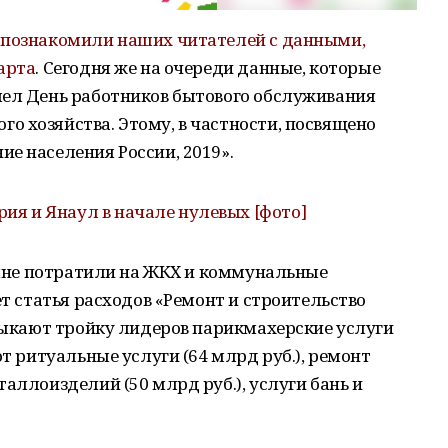
ы
познакомили наших читателей с данными,
арта
. Сегодня же на очереди данные, которые
шел День работников бытового обслуживания
 хозяйства. Этому, в частности, посвящено
е населения России, 2019».
рия и Янаул в начале нулевых [фото]
сияне потратили на ЖКХ и коммунальные
ет статья расходов «Ремонт и строительство
амыкают тройку лидеров парикмахерские услуги
ют ритуальные услуги (64 млрд руб.), ремонт
аллоизделий (50 млрд руб.), услуги бань и