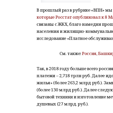
В прошлый раз в рубрике «ВПН» м
которые Росстат опубликовал к 8 М
связаны с ЖКХ, благо намедни про
населения и жилищно-коммунального
исследование «Платное обслуживани
См. также:
Россия, Башки
Так, в 2018 году больше всего рос
платежи – 2,718 трлн руб. Далее ид
жилья» (более 263,2 млрд руб.). З
(более 130 млрд руб.). Далее следу
бытовой техники и изготовление мет
душевых (27 млрд. руб.).