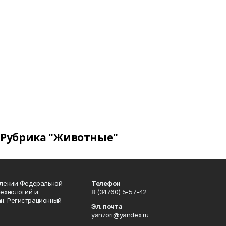
Рубрика "Животные"
влении Федеральной
Телефон
технологий и
8 (34760) 5-57-42
н. Регистрационный
Эл. почта
yanzori@yandex.ru