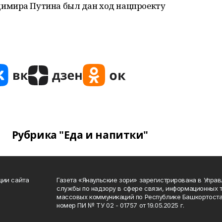
имира Путина был дан ход нацпроекту
Рубрика "Еда и напитки"
ции сайта
Газета «Янаульские зори» зарегистрирована в Упра
службы по надзору в сфере связи, информационных 
массовых коммуникаций по Республике Башкортоста
номер ПИ № ТУ 02 - 01757 от 19.05.2025 г.