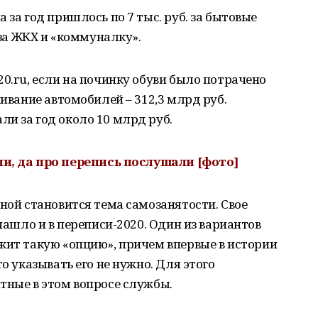
 за год пришлось по 7 тыс. руб. за бытовые
 за ЖКХ и «коммуналку».
20.ru, если на починку обуви было потрачено
живание автомобилей – 312,3 млрд руб.
и за год около 10 млрд руб.
ли, да про
перепись
послушали [фото]
ьной становится тема самозанятости. Свое
 нашло и в переписи-2020. Один из вариантов
жит такую «опцию», причем впервые в истории
о указывать его не нужно. Для этого
тные в этом вопросе службы.