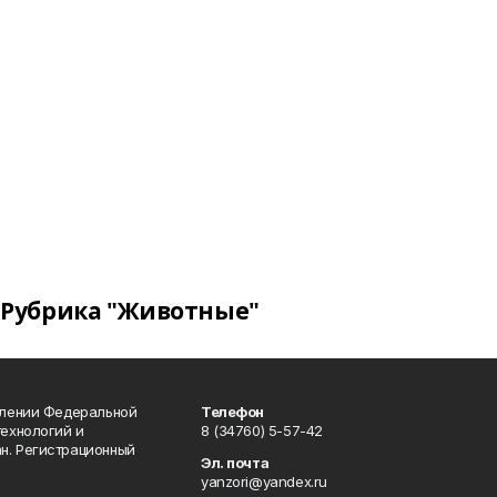
Рубрика "Животные"
влении Федеральной
Телефон
технологий и
8 (34760) 5-57-42
н. Регистрационный
Эл. почта
yanzori@yandex.ru