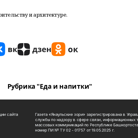
оительству и архитектуре.
Рубрика "Еда и напитки"
ции сайта
Газета «Янаульские зори» зарегистрирована в Упра
службы по надзору в сфере связи, информационных 
массовых коммуникаций по Республике Башкортоста
номер ПИ № ТУ 02 - 01757 от 19.05.2025 г.