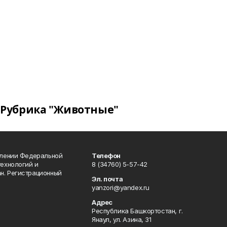
Рубрика "Животные"
влении Федеральной
Телефон
технологий и
8 (34760) 5-57-42
н. Регистрационный
Эл. почта
yanzori@yandex.ru
Адрес
Республика Башкортостан, г.
Янаул, ул. Азина, 31