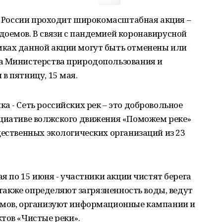
 в России проходит широкомасштабная акция –
доемов. В связи с пандемией коронавирусной
ках данной акции могут быть отменены или
а Министерства природопользования и
в пятницу, 15 мая.
а - Сеть российских рек – это добровольное
ициативе волжского движения «Поможем реке»
щественных экологических организаций из 23
ая по 15 июня - участники акции чистят берега
, также определяют загрязненность воды, ведут
емов, организуют информационные кампании и
тов «Чистые реки».