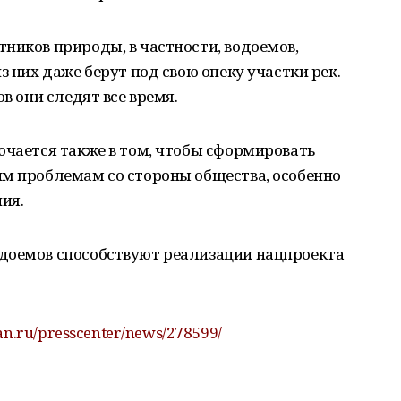
ников природы, в частности, водоемов,
з них даже берут под свою опеку участки рек.
в они следят все время.
ючается также в том, чтобы сформировать
им проблемам со стороны общества, особенно
ия.
доемов способствуют реализации нацпроекта
tan.ru/presscenter/news/278599/