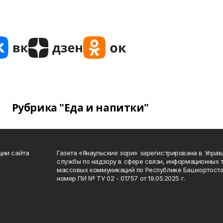
Рубрика "Еда и напитки"
ции сайта
Газета «Янаульские зори» зарегистрирована в Упра
службы по надзору в сфере связи, информационных 
массовых коммуникаций по Республике Башкортоста
номер ПИ № ТУ 02 - 01757 от 19.05.2025 г.