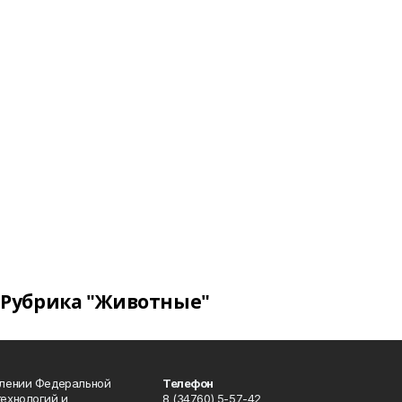
Рубрика "Животные"
влении Федеральной
Телефон
технологий и
8 (34760) 5-57-42