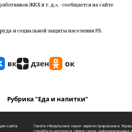
работников ЖКХ и т. д
.»,
- сообщается на сайте
труда и социальной защиты населения РБ.
Рубрика "Еда и напитки"
ции сайта
Газета «Янаульские зори» зарегистрирована в Упра
службы по надзору в сфере связи, информационных 