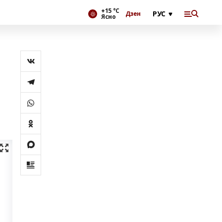
+15 °С
Дзен
Ясно