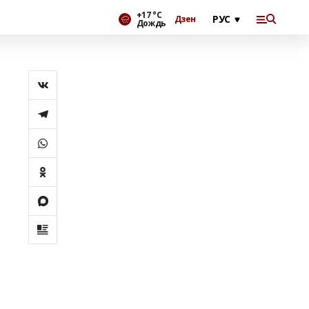
+17 °С
Дзен
Дождь