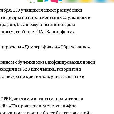
нтября, 139 учащимся школ республики
 Эти цифры на парламентских слушаниях в
ографии, были озвучены министром
ажиным, сообщает ИА «Башинформ».
ацпроекты «Демография» и «Образование».
ионном обучении из-за инфицирования новой
ходились 323 школьника, говорится в
та цифра не критичная, учитывая, что в
 ОРВИ, «с этим диагнозом находится на
ей». «На прошлой неделе эта цифра
 ситуация выглядит более благоприятной, -