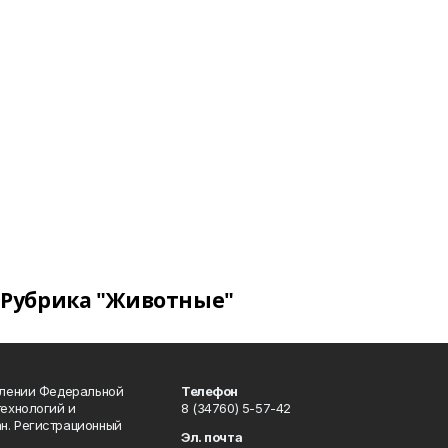
Рубрика "Животные"
влении Федеральной
Телефон
технологий и
8 (34760) 5-57-42
н. Регистрационный
Эл. почта