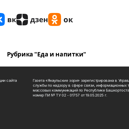
Рубрика "Еда и напитки"
ции сайта
Газета «Янаульские зори» зарегистрирована в Упра
службы по надзору в сфере связи, информационных 
массовых коммуникаций по Республике Башкортоста
номер ПИ № ТУ 02 - 01757 от 19.05.2025 г.