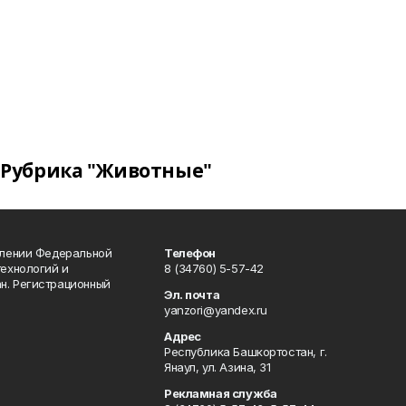
Рубрика "Животные"
влении Федеральной
Телефон
технологий и
8 (34760) 5-57-42
н. Регистрационный
Эл. почта
yanzori@yandex.ru
Адрес
Республика Башкортостан, г.
Янаул, ул. Азина, 31
Рекламная служба