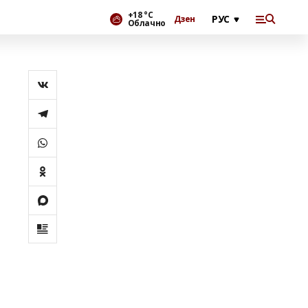
+18 °С
Дзен
Облачно
т