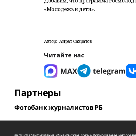
Добавим, что программа Росмолоде
«Молодежь и дети».
Автор:
Айрат Сахратов
Читайте нас
Партнеры
Фотобанк журналистов РБ
© 2026 Сайт издания «Янаульские зори» Копирование информа