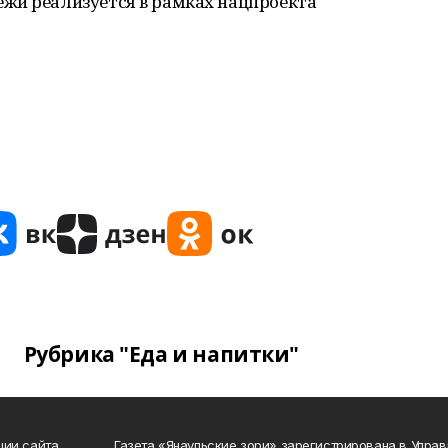
жи реализуется в рамках нацпроекта
Рубрика "Еда и напитки"
ции сайта
Газета «Янаульские зори» зарегистрирована в Упра