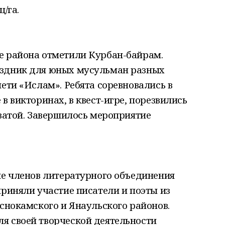
ц/га.
е района отметили Курбан-байрам.
аздник для юных мусульман разных
чети «Ислам». Ребята соревновались в
в викторинах, в квест-игре, порезвились
 ватой. Завершилось мероприятие
ие членов литературного объединения
приняли участие писатели и поэты из
аснокамского и Янаульского районов.
я своей творческой деятельности