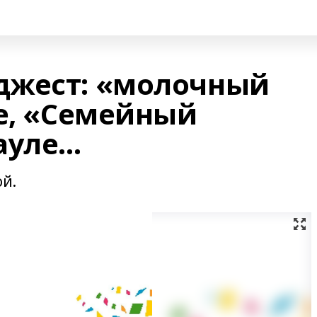
джест: «молочный
це, «Семейный
ауле…
ой.