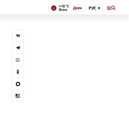
+18 °С
Дзен
Ясно