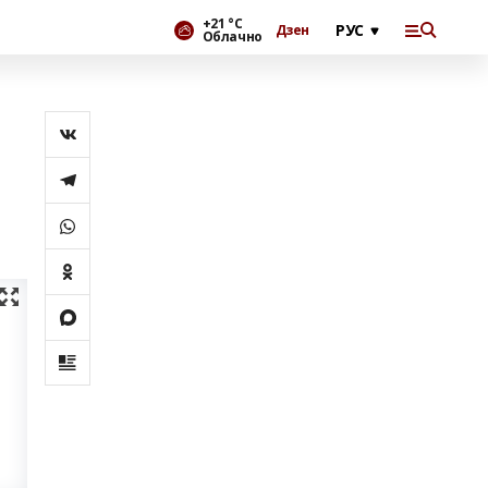
+21 °С
Дзен
Облачно