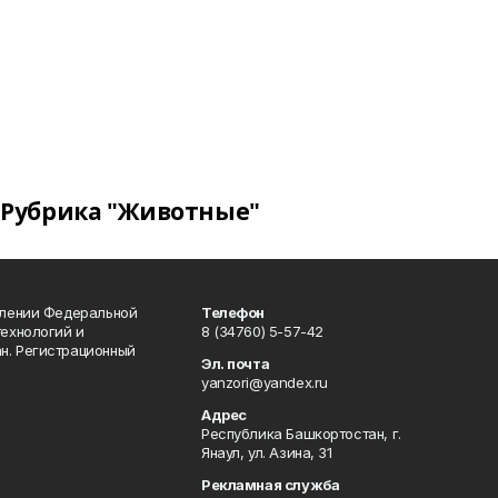
Рубрика "Животные"
влении Федеральной
Телефон
технологий и
8 (34760) 5-57-42
н. Регистрационный
Эл. почта
yanzori@yandex.ru
Адрес
Республика Башкортостан, г.
Янаул, ул. Азина, 31
Рекламная служба