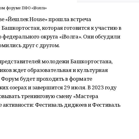
ом форуме ПФО «iВолга»
ве «Йешлек House» прошла встреча
Башкортостан, которая готовится к участию в
едерального округа «iВолга». Они обсудили
омились друг с другом.
0 представителей молодежи Башкортостана,
иков ждет образовательная и культурная
. Форум будет проходить в формате
их озерах и завершится 29 июля. В 2023 году
овывать тренинговую смену «Мастера
е активности: Фестиваль диджеев и Фестиваль