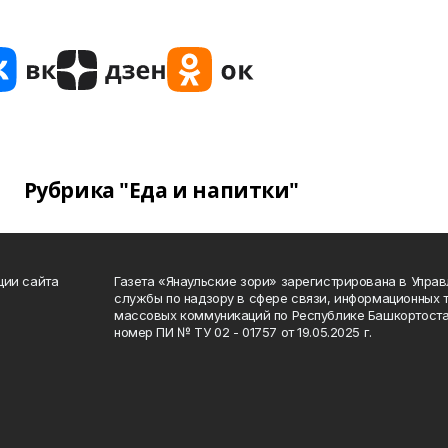
Рубрика "Еда и напитки"
ции сайта
Газета «Янаульские зори» зарегистрирована в Упра
службы по надзору в сфере связи, информационных 
массовых коммуникаций по Республике Башкортоста
номер ПИ № ТУ 02 - 01757 от 19.05.2025 г.