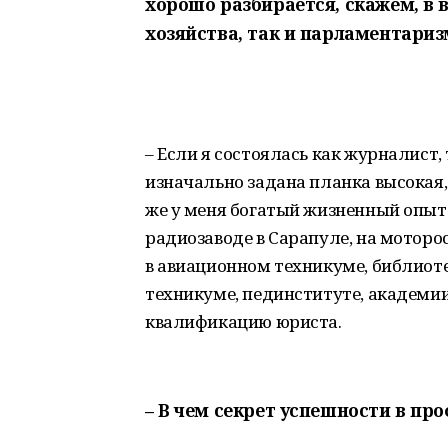
хорошо разбирается, скажем, в 
хозяйства, так и парламентариз
– Если я состоялась как журналист, 
изначально задана планка высокая, 
же у меня богатый жизненный опыт. 
радиозаводе в Сарапуле, на моторо
в авиационном техникуме, библиотек
техникуме, пединституте, академии
квалификацию юриста.
– В чем секрет успешности в пр