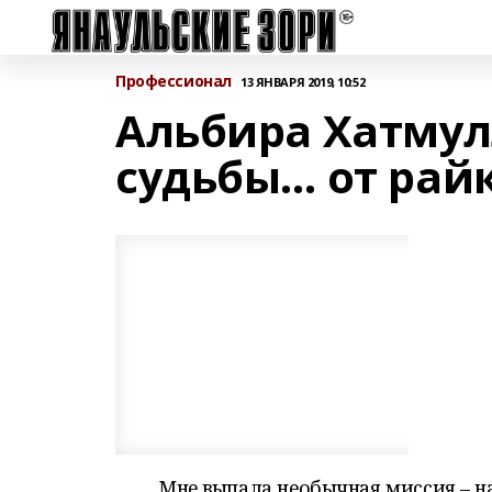
Профессионал
13 ЯНВАРЯ 2019, 10:52
Альбира Хатмул
судьбы… от рай
Мне выпала необычная миссия – н