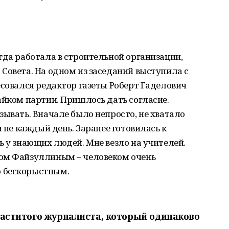
гда работала в строительной организации,
Совета. На одном из заседаний выступила с
есовался редактор газеты Роберт Гаделович
айком партии. Пришлось дать согласие.
зывать. Вначале было непросто, не хватало
и не каждый день. Заранее готовилась к
ь у знающих людей. Мне везло на учителей.
том Файзуллиным – человеком очень
 бескорыстным.
 маститого журналиста, который одинаково