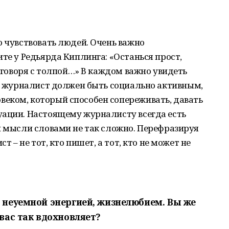
о чувствовать людей. Очень важно
те у Редьярда Киплинга: «Останься прост,
, говоря с толпой…» В каждом важно увидеть
я, журналист должен быть социально активным,
еком, который способен сопереживать, давать
уации. Настоящему журналисту всегда есть
и мысли словами не так сложно. Перефразируя
т – не тот, кто пишет, а тот, кто не может не
 неуемной энергией, жизнелюбием. Вы же
вас так вдохновляет?