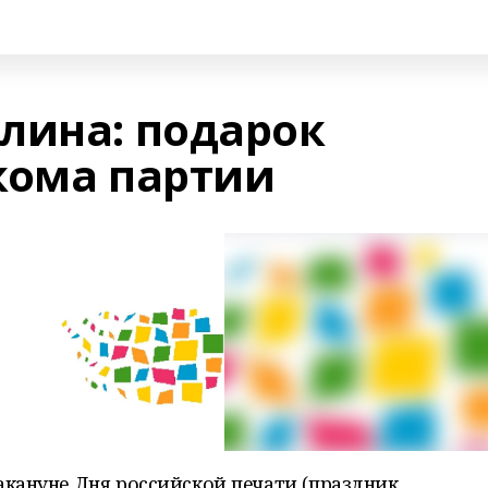
лина: подарок
кома партии
акануне Дня российской печати (праздник