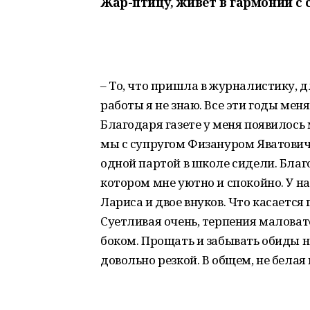
Жар-птицу, живет в гармонии с
– То, что пришла в журналистику, 
работы я не знаю. Все эти годы ме
Благодаря газете у меня появилось 
мы с супругом Физануром Яватовичем
одной партой в школе сидели. Благ
котором мне уютно и спокойно. У н
Лариса и двое внуков. Что касается
Суетливая очень, терпения маловат
боком. Прощать и забывать обиды н
довольно резкой. В общем, не белая