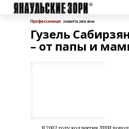
Профессионал
24 МАРТА 2019, 09:44
Гузель Сабирзя
– от папы и ма
В 2007 году коллектив ДШИ попо