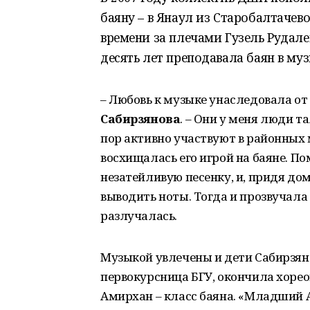
баяну – в Янаул из Старобалтачев
времени за плечами Гузель Рудал
десять лет преподавала баян в му
– Любовь к музыке унаследовала от 
Сабирзянова
. – Они у меня люди т
пор активно участвуют в районных 
восхищалась его игрой на баяне. По
незатейливую песенку, и, придя дом
выводить ноты. Тогда и прозвучала 
разлучалась.
Музыкой увлечены и дети Сабирзян
первокурсница БГУ, окончила хоре
Амирхан – класс баяна. «Младший А