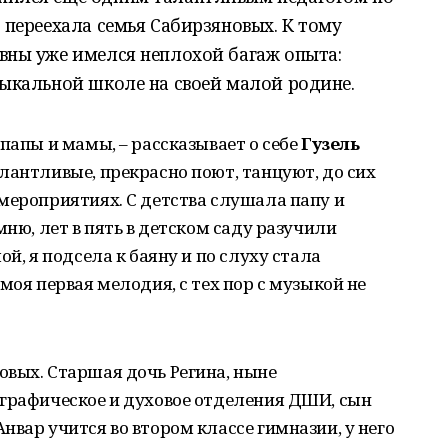
о переехала семья Сабирзяновых. К тому
евны уже имелся неплохой багаж опыта:
зыкальной школе на своей малой родине.
папы и мамы, – рассказывает о себе
Гузель
алантливые, прекрасно поют, танцуют, до сих
мероприятиях. С детства слушала папу и
мню, лет в пять в детском саду разучили
ой, я подсела к баяну и по слуху стала
моя первая мелодия, с тех пор с музыкой не
овых. Старшая дочь Регина, ныне
ографическое и духовое отделения ДШИ, сын
нвар учится во втором классе гимназии, у него