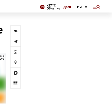
+27 °С
Дзен
Облачно
е