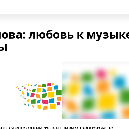
нова: любовь к музык
мы
лнился еще одним талантливым педагогом по