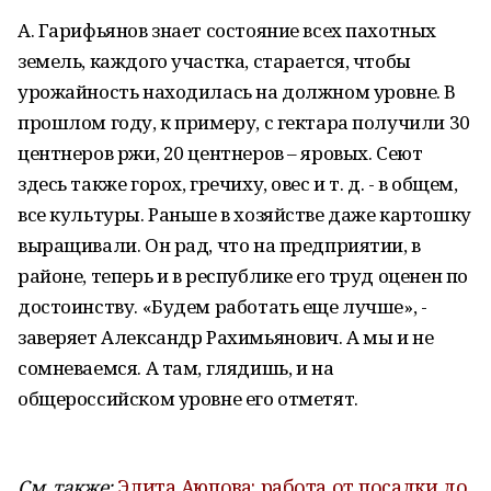
А. Гарифьянов знает состояние всех пахотных
земель, каждого участка, старается, чтобы
урожайность находилась на должном уровне. В
прошлом году, к примеру, с гектара получили 30
центнеров ржи, 20 центнеров – яровых. Сеют
здесь также горох, гречиху, овес и т. д. - в общем,
все культуры. Раньше в хозяйстве даже картошку
выращивали. Он рад, что на предприятии, в
районе, теперь и в республике его труд оценен по
достоинству. «Будем работать еще лучше», -
заверяет Александр Рахимьянович. А мы и не
сомневаемся. А там, глядишь, и на
общероссийском уровне его отметят.
См. также:
Элита Аюпова: работа от посадки до