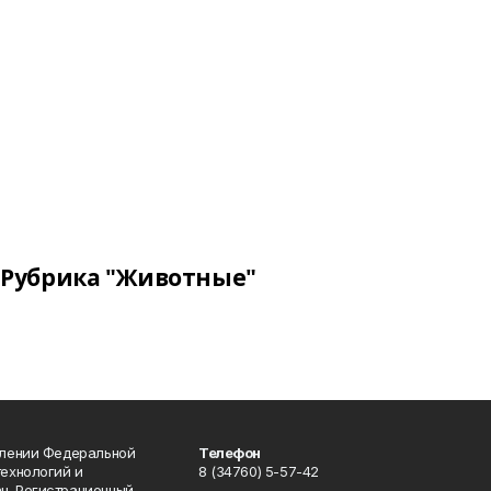
Рубрика "Животные"
влении Федеральной
Телефон
технологий и
8 (34760) 5-57-42
н. Регистрационный