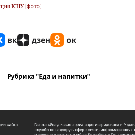
иция КШУ [фото]
Рубрика "Еда и напитки"
ции сайта
Газета «Янаульские зори» зарегистрирована в Упра
службы по надзору в сфере связи, информационных 
массовых коммуникаций по Республике Башкортоста