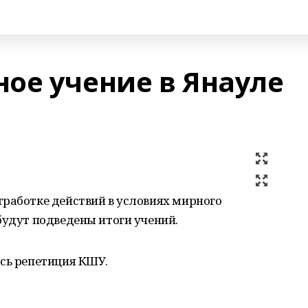
ое учение в Янауле
тработке действий в условиях мирного
будут подведены итоги учений.
ась репетиция КШУ.