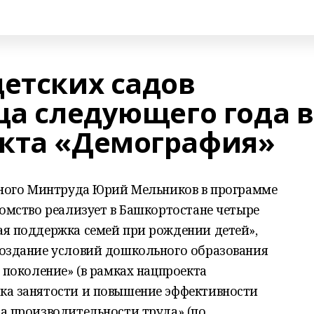
детских садов
ца следующего года в
екта «Демография»
льного Минтруда Юрий Мельников в программе
домство реализует в Башкортостане четыре
ая поддержка семей при рождении детей»,
создание условий дошкольного образования
е поколение» (в рамках нацпроекта
ка занятости и повышение эффективности
та производительности труда» (по