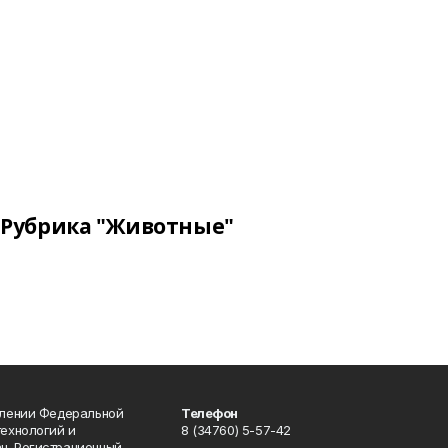
Рубрика "Животные"
влении Федеральной
Телефон
технологий и
8 (34760) 5-57-42
н. Регистрационный