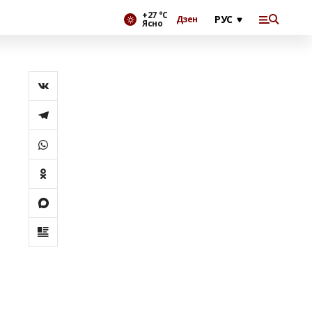
+27 °С
Дзен
Ясно