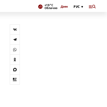
+19 °С
Дзен
Облачно