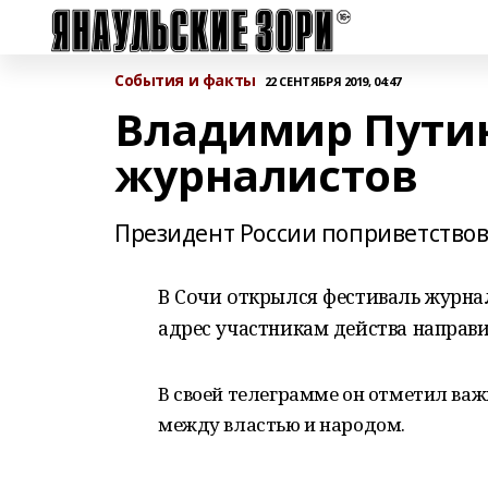
События и факты
22 СЕНТЯБРЯ 2019, 04:47
Владимир Путин
журналистов
Президент России поприветствов
В Сочи открылся фестиваль журнал
адрес участникам действа направ
В своей телеграмме он отметил ва
между властью и народом.