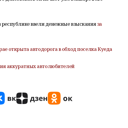
 в республике ввели денежные взыскания
за
рае открыта автодорога в обход поселка Куеда
ния аккуратных автолюбителей