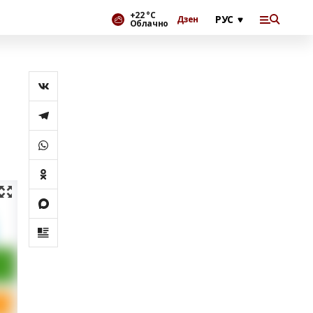
+22 °С
Дзен
Облачно