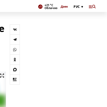
+21 °С
Дзен
Облачно
е