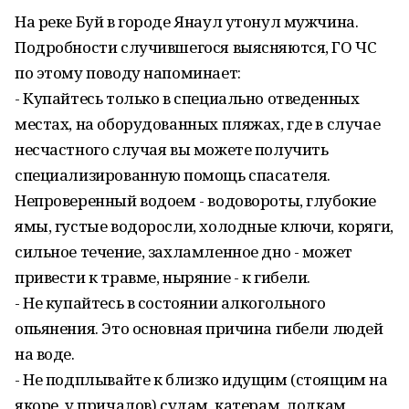
На реке Буй в городе Янаул утонул мужчина.
Подробности случившегося выясняются, ГО ЧС
по этому поводу напоминает:
- Купайтесь только в специально отведенных
местах, на оборудованных пляжах, где в случае
несчастного случая вы можете получить
специализированную помощь спасателя.
Непроверенный водоем - водовороты, глубокие
ямы, густые водоросли, холодные ключи, коряги,
сильное течение, захламленное дно - может
привести к травме, ныряние - к гибели.
- Не купайтесь в состоянии алкогольного
опьянения. Это основная причина гибели людей
на воде.
- Не подплывайте к близко идущим (стоящим на
якоре, у причалов) судам, катерам, лодкам,