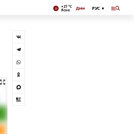
+27 °С
Дзен
Ясно