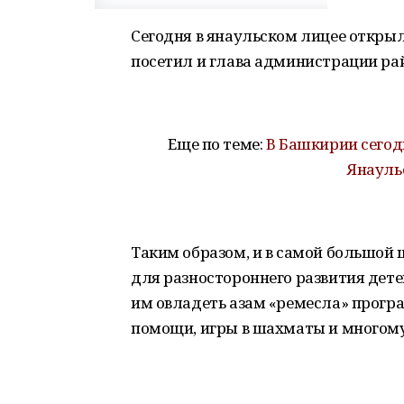
Сегодня в янаульском лицее открыл
посетил и глава администрации ра
Еще по теме:
В Башкирии сегодн
Янауль
Таким образом, и в самой большой 
для разностороннего развития дете
им овладеть азам «ремесла» прогр
помощи, игры в шахматы и многому