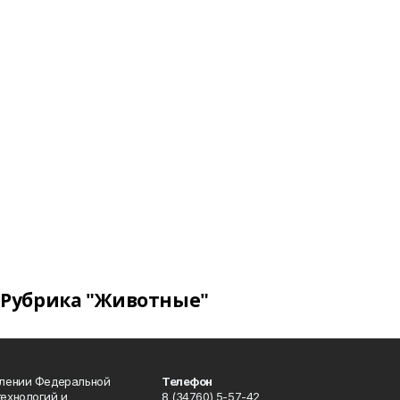
Рубрика "Животные"
влении Федеральной
Телефон
технологий и
8 (34760) 5-57-42