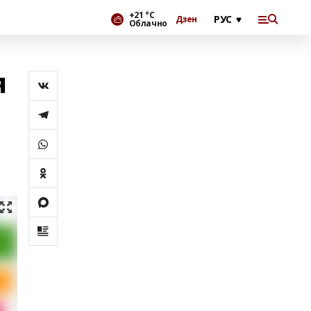
+21 °С
Дзен
Облачно
я