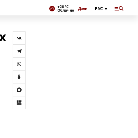
+26 °С
Дзен
Облачно
х