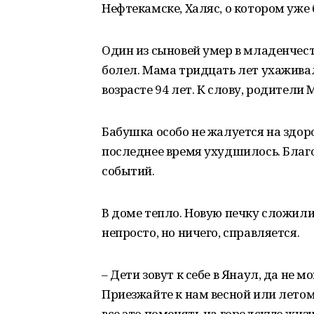
Нефтекамске, Халяс, о котором уже б
Один из сыновей умер в младенчест
болел. Мама тридцать лет ухаживала
возрасте 94 лет. К слову, родител
Бабушка особо не жалуется на здоро
последнее время ухудшилось. Благ
событий.
В доме тепло. Новую печку сложил
непросто, но ничего, справляется.
– Дети зовут к себе в Янаул, да не м
Приезжайте к нам весной или летом,
все это поменять на городскую жизн