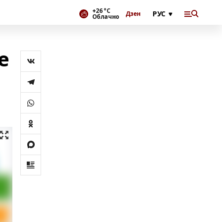
+26 °С
Дзен
Облачно
е