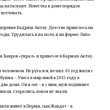
ды натаскают. Невестка в доме порядок
потчевать.
 деревне Бадряш-Актау. Детство пришлось на
годы. Трудилась и на поле, и на ферме. Лихо
я Хаиров «украл» и привез ее в Карман-Актау.
еловеком. Не ругался, не пил. 61 год жили с
бушка. – Ушел в мир иной в 2015 году в
два дома. Он в лес – я с ним, муж поднимет
 жили, старались, покоя не знали.
ниля живет в Перми, сын Жавдат – в