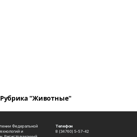
Рубрика "Животные"
влении Федеральной
Телефон
технологий и
8 (34760) 5-57-42
н. Регистрационный