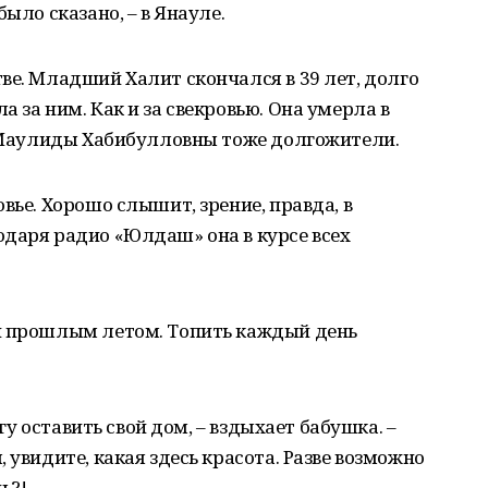
ыло сказано, – в Янауле.
ве. Младший Халит скончался в 39 лет, долго
 за ним. Как и за свекровью. Она умерла в
и Маулиды Хабибулловны тоже долгожители.
вье. Хорошо слышит, зрение, правда, в
одаря радио «Юлдаш» она в курсе всех
и прошлым летом. Топить каждый день
огу оставить свой дом, – вздыхает бабушка. –
 увидите, какая здесь красота. Разве возможно
ь?!