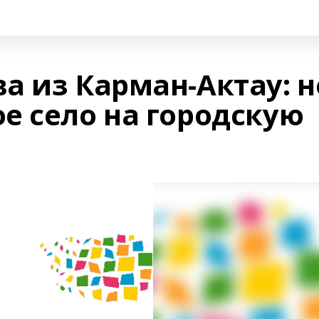
а из Карман-Актау: н
е село на городскую