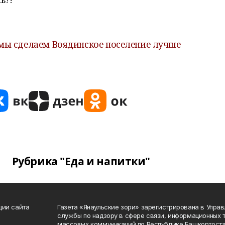
 мы сделаем Воядинское поселение лучше
Рубрика "Еда и напитки"
ции сайта
Газета «Янаульские зори» зарегистрирована в Упра
службы по надзору в сфере связи, информационных 
массовых коммуникаций по Республике Башкортоста