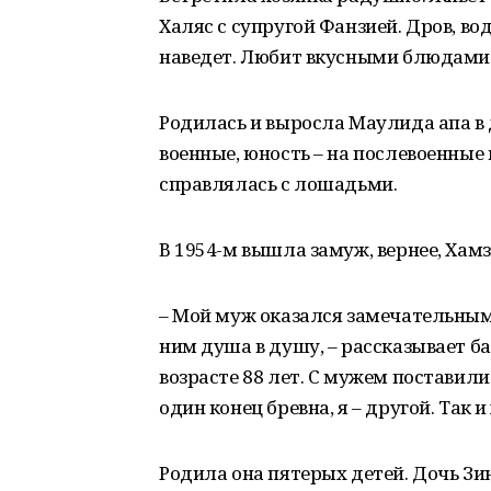
Халяс с супругой Фанзией. Дров, во
наведет. Любит вкусными блюдами 
Родилась и выросла Маулида апа в
военные, юность – на послевоенные 
справлялась с лошадьми.
В 1954-м вышла замуж, вернее, Хамз
– Мой муж оказался замечательным ч
ним душа в душу, – рассказывает ба
возрасте 88 лет. С мужем поставили 
один конец бревна, я – другой. Так и
Родила она пятерых детей. Дочь Зи