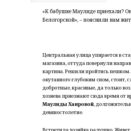
«К бабушке Маулиде приехали? Она
Белогорской», – пояснили нам жит
Центральная улица упирается в ста
магазина, оттуда повернули напра
картина. Решили пройтись пешком. 
окутанного глубоким сном, стоит, с
добротные, красивые, да только воз
хозяева приезжают сюда время от вр
Маулиды Хаировой
, долгожительн
девяностолетие.
Встретила хозяйка радушно. Живет 