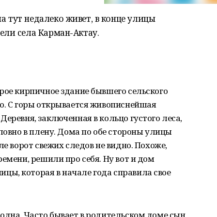
 тут недалеко живет, в конце улицы
ели села Карман-Актау.
рое кирпичное здание бывшего сельского
во. С горы открывается живописнейшая
Деревня, заключенная в кольцо густого леса,
ловно в плену. Дома по обе стороны улицы
ле ворот свежих следов не видно. Похоже,
емени, решили про себя. Ну вот и дом
ицы, которая в начале года справила свое
одна. Часто бывает в родительском доме сын