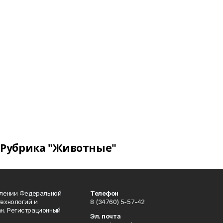
Рубрика "Животные"
влении Федеральной
Телефон
технологий и
8 (34760) 5-57-42
н. Регистрационный
Эл. почта