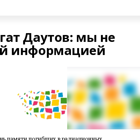
гат Даутов: мы не
ой информацией
ень памяти погибших в радиационных