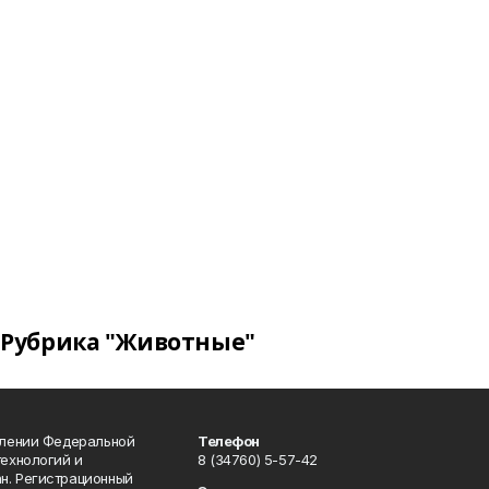
Рубрика "Животные"
влении Федеральной
Телефон
технологий и
8 (34760) 5-57-42
н. Регистрационный