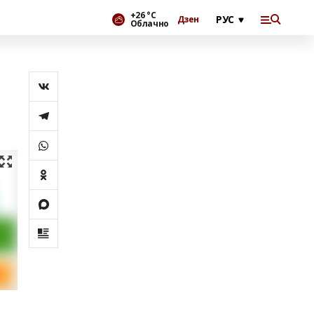
+26 °С
Дзен
Облачно