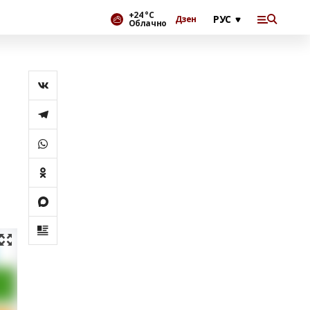
+24 °С
Дзен
Облачно