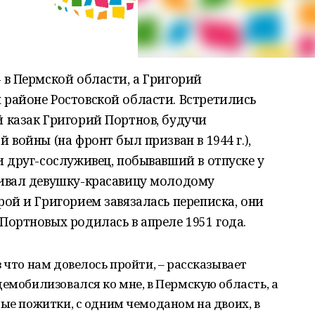
 в Пермской области, а Григорий
районе Ростовской области. Встретились
 казак Григорий Портнов, будучи
войны (на фронт был призван в 1944 г.),
 друг-сослуживец, побывавший в отпуске у
ливал девушку-красавицу молодому
ой и Григорием завязалась переписка, они
ортновых родилась в апреле 1951 года.
 что нам довелось пройти, – рассказывает
демобилизовался ко мне, в Пермскую область, а
рые пожитки, с одним чемоданом на двоих, в