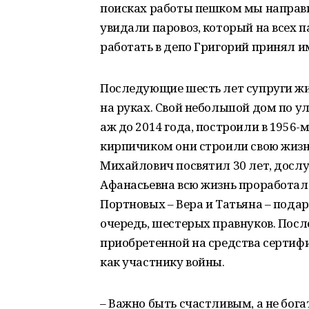
поисках работы пешком мы направи
увидали паровоз, который на всех 
работать в депо Григорий принял и
Последующие шесть лет супруги жи
на руках. Свой небольшой дом по у
аж до 2014 года, построили в 1956-м
кирпичиком они строили свою жиз
Михайлович посвятил 30 лет, дос
Афанасьевна всю жизнь проработала
Портновых – Вера и Татьяна – подар
очередь, шестерых правнуков. Посл
приобретенной на средства сертиф
как участнику войны.
– Важно быть счастливым, а не бог