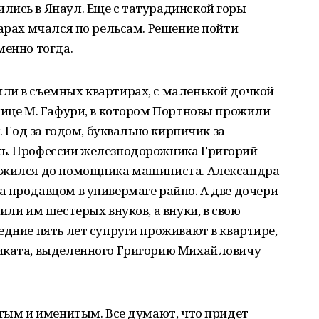
лись в Янаул. Еще с татурадинской горы
парах мчался по рельсам. Решение пойти
менно тогда.
ли в съемных квартирах, с маленькой дочкой
лице М. Гафури, в котором Портновы прожили
. Год за годом, буквально кирпичик за
нь. Профессии железнодорожника Григорий
лужился до помощника машиниста. Александра
 продавцом в универмаге райпо. А две дочери
или им шестерых внуков, а внуки, в свою
едние пять лет супруги проживают в квартире,
иката, выделенного Григорию Михайловичу
атым и именитым. Все думают, что придет