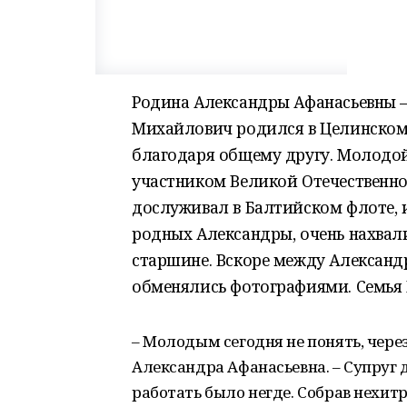
Родина Александры Афанасьевны –
Михайлович родился в Целинском 
благодаря общему другу. Молодой
участником Великой Отечественной 
дослуживал в Балтийском флоте, и
родных Александры, очень нахва
старшине. Вскоре между Александр
обменялись фотографиями. Семья П
– Молодым сегодня не понять, через
Александра Афанасьевна. – Супруг 
работать было негде. Собрав нехит