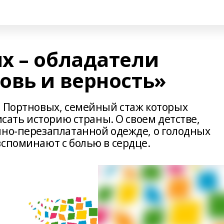
х – обладатели
овь и верность»
я Портновых, семейный стаж которых
исать историю страны. О своем детстве,
нно-перезаплатанной одежде, о голодных
вспоминают с болью в сердце.