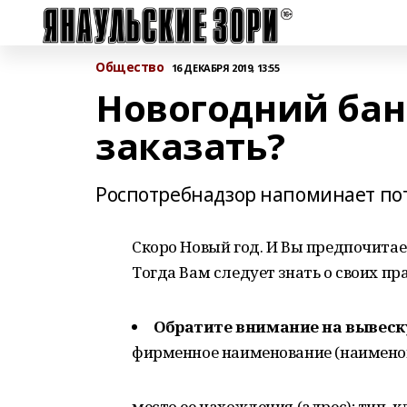
Общество
16 ДЕКАБРЯ 2019, 13:55
Новогодний бан
заказать?
Роспотребнадзор напоминает по
Скоро Новый год. И Вы предпочитае
Тогда Вам следует знать о своих п
Обратите внимание на вывеск
фирменное наименование (наименов
место ее нахождения (адрес); тип, 