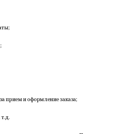
аты;
;
за прием и оформление заказа;
т.д.