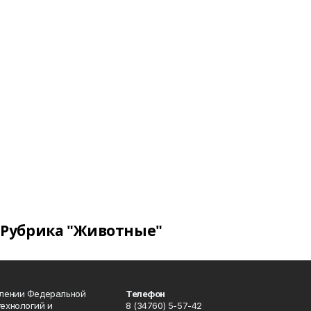
Рубрика "Животные"
влении Федеральной
Телефон
технологий и
8 (34760) 5-57-42