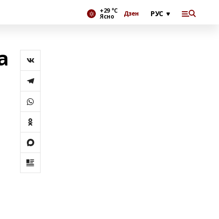
+29 °С
Дзен
Ясно
а