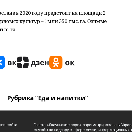
остане в 2020 году предстоит на площади 2
ерновых культур – 1млн 350 тыс. га. Озимые
ыс. га.
Рубрика "Еда и напитки"
ции сайта
Газета «Янаульские зори» зарегистрирована в Упра
службы по надзору в сфере связи, информационных 