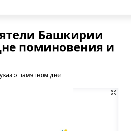
еятели Башкирии
Дне поминовения и
указ о памятном дне