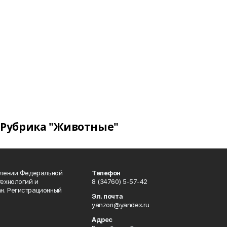
Рубрика "Животные"
влении Федеральной
Телефон
технологий и
8 (34760) 5-57-42
н. Регистрационный
Эл. почта
yanzori@yandex.ru
Адрес