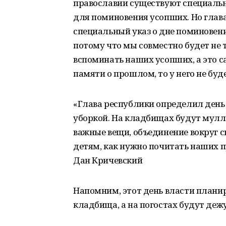
православии существуют специаль
для поминовения усопших. Но глав
специальный указ о дне поминовени
потому что мы совместно будет не 
вспоминать наших усопших, а это са
памяти о прошлом, то у него не буд
«Глава республики определил день 
уборкой. На кладбищах будут мулла
важные вещи, объединение вокруг 
детям, как нужно почитать наших пр
Дан Кричевский
Напомним, этот день власти плани
кладбища, а на погостах будут де