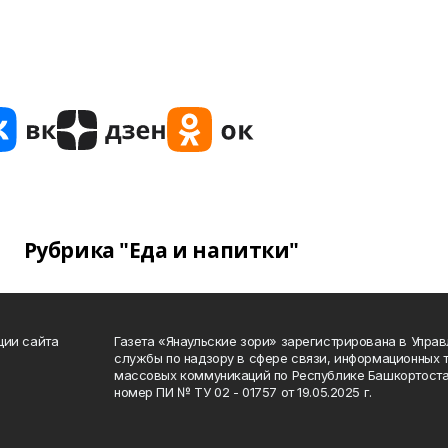
Рубрика "Еда и напитки"
ции сайта
Газета «Янаульские зори» зарегистрирована в Упра
службы по надзору в сфере связи, информационных 
массовых коммуникаций по Республике Башкортоста
номер ПИ № ТУ 02 - 01757 от 19.05.2025 г.