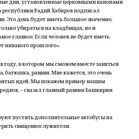
ные дни, установленные церковными канонами
а республики Радий Хабиров подписал
и. Это день будет иметь большое значение,
только убираться на кладбищах, но и
мое главное. Если человек не будет иметь
ет никакого прошлого».
в году, в котором мы сможем вместе заняться
, батюшка, раввин. Мне кажется, это очень
святых идей. Мы покажем пример нашим
едков, ­­– сказал главный раввин Башкирии
руют пустить дополнительные автобусы на
журить священнослужители.