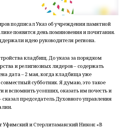
иров подписал Указ об учреждении памятной
ублике появится день поминовения и почитания.
ддержали идею руководителя региона.
тройства кладбищ. До указа за порядком
рства и религиозных лидеров – содержать
на дата – 2 мая, когда кладбища уже
 совместный субботник. Я думаю, это такое
и и вспомнить усопших, оказать им почесть и
– сказал председатель Духовного управления
алин.
т Уфимский и Стерлитамакский Никон: «В